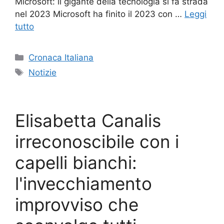
Microsoft: il gigante della tecnologia si fa strada
nel 2023 Microsoft ha finito il 2023 con …
Leggi
tutto
Categorie
Cronaca Italiana
Tag
Notizie
Elisabetta Canalis
irreconoscibile con i
capelli bianchi:
l'invecchiamento
improvviso che