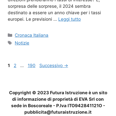
sorpresa delle sorprese, il 2024 sembra
destinato a essere un anno chiave per i tassi
europei. Le previsioni …
Leggi tutto
Categorie
Cronaca Italiana
Tag
Notizie
Pagina
Pagina
Pagina
1
2
…
190
Successivo
→
Copyright © 2023 Futura Istruzione è un sito
di informazione di proprietà di EVA Srl con
sede in Boscoreale - P.Iva ITO942841121O -
pubblicita@futuraistruzione.it