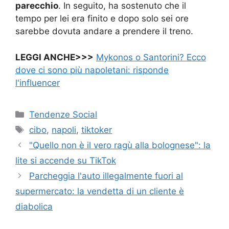
parecchio
. In seguito, ha sostenuto che il
tempo per lei era finito e dopo solo sei ore
sarebbe dovuta andare a prendere il treno.
LEGGI ANCHE>>>
Mykonos o Santorini? Ecco
dove ci sono più napoletani: risponde
l'influencer
Categorie
Tendenze Social
Tag
cibo
,
napoli
,
tiktoker
"Quello non è il vero ragù alla bolognese": la
lite si accende su TikTok
Parcheggia l'auto illegalmente fuori al
supermercato: la vendetta di un cliente è
diabolica