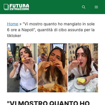
Vai
MEN
al
contenuto
Home
»
"Vi mostro quanto ho mangiato in sole
6 ore a Napoli", quantità di cibo assurda per la
tiktoker
"VI MOSTRO QUANTO HO