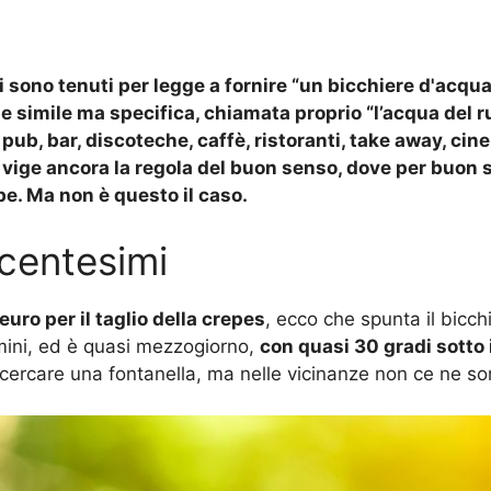
i sono tenuti per legge a fornire “un bicchiere d'acqua 
ge simile ma specifica, chiamata proprio “l’acqua del r
 pub, bar, discoteche, caffè, ristoranti, take away, cinem
ia vige ancora la regola del buon senso, dove per buon
e. Ma non è questo il caso.
 centesimi
'euro per il taglio della crepes
, ecco che spunta il bicc
mini, ed è quasi mezzogiorno,
con quasi 30 gradi sotto i
 cercare una fontanella, ma nelle vicinanze non ce ne so