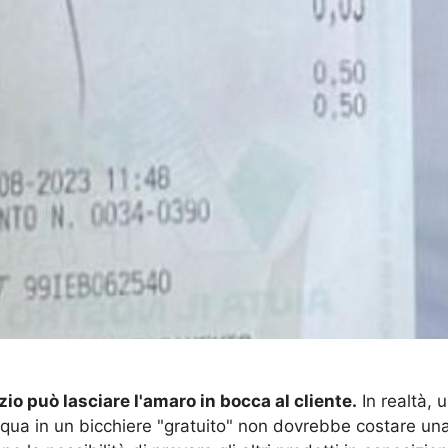
io può lasciare l'amaro in bocca al cliente.
In realtà,
acqua in un bicchiere "gratuito" non dovrebbe costare una 