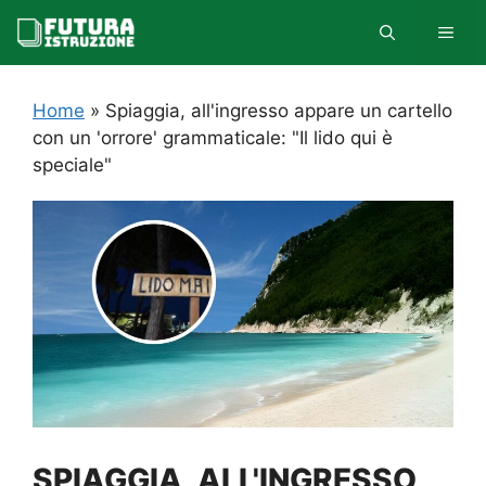
Vai
MEN
al
contenuto
Home
»
Spiaggia, all'ingresso appare un cartello
con un 'orrore' grammaticale: "Il lido qui è
speciale"
SPIAGGIA, ALL'INGRESSO