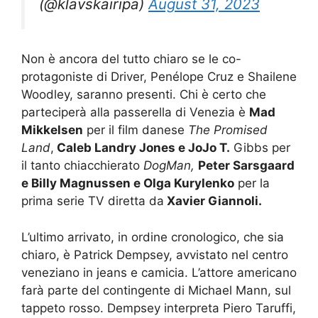
(@klavskairipa)
August 31, 2023
Non è ancora del tutto chiaro se le co-
protagoniste di Driver, Penélope Cruz e Shailene
Woodley, saranno presenti. Chi è certo che
parteciperà alla passerella di Venezia è
Mad
Mikkelsen
per il film danese
The Promised
Land
,
Caleb Landry Jones e JoJo T.
Gibbs per
il tanto chiacchierato
DogMan,
Peter Sarsgaard
e Billy Magnussen e Olga Kurylenko
per la
prima serie TV diretta da
Xavier Giannoli.
L’ultimo arrivato, in ordine cronologico, che sia
chiaro, è Patrick Dempsey, avvistato nel centro
veneziano in jeans e camicia. L’attore americano
farà parte del contingente di Michael Mann, sul
tappeto rosso. Dempsey interpreta Piero Taruffi,