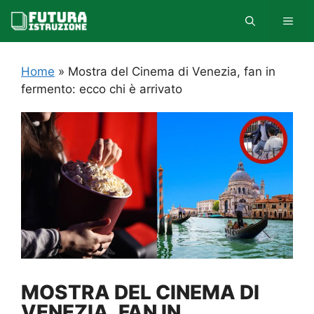
Vai
MEN
al
contenuto
Home
»
Mostra del Cinema di Venezia, fan in
fermento: ecco chi è arrivato
MOSTRA DEL CINEMA DI
VENEZIA, FAN IN