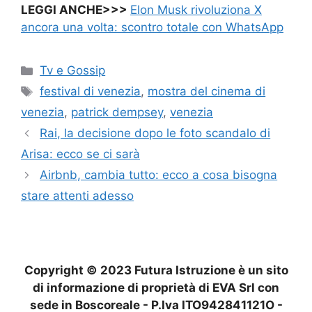
LEGGI ANCHE>>>
Elon Musk rivoluziona X
ancora una volta: scontro totale con WhatsApp
Categorie
Tv e Gossip
Tag
festival di venezia
,
mostra del cinema di
venezia
,
patrick dempsey
,
venezia
Rai, la decisione dopo le foto scandalo di
Arisa: ecco se ci sarà
Airbnb, cambia tutto: ecco a cosa bisogna
stare attenti adesso
Copyright © 2023 Futura Istruzione è un sito
di informazione di proprietà di EVA Srl con
sede in Boscoreale - P.Iva ITO942841121O -