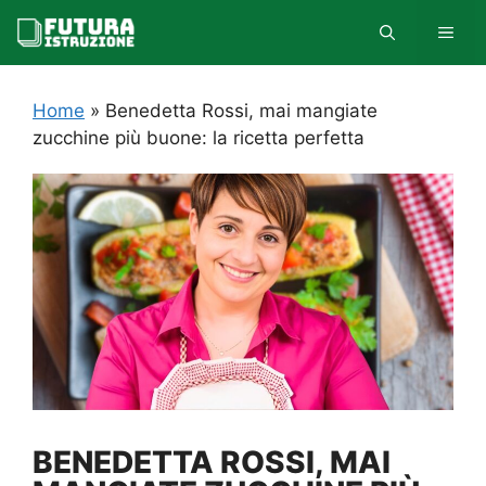
Vai
MEN
al
contenuto
Home
»
Benedetta Rossi, mai mangiate
zucchine più buone: la ricetta perfetta
BENEDETTA ROSSI, MAI