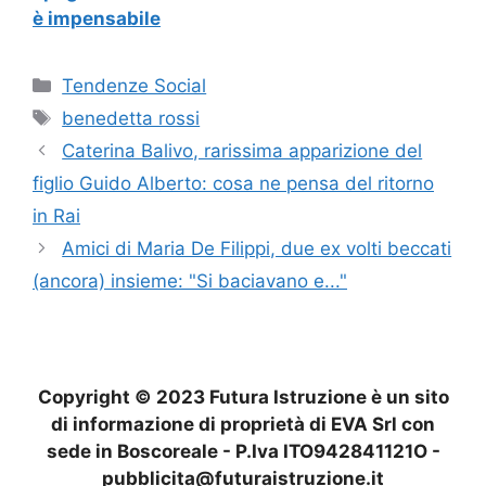
è impensabile
Categorie
Tendenze Social
Tag
benedetta rossi
Caterina Balivo, rarissima apparizione del
figlio Guido Alberto: cosa ne pensa del ritorno
in Rai
Amici di Maria De Filippi, due ex volti beccati
(ancora) insieme: "Si baciavano e..."
Copyright © 2023 Futura Istruzione è un sito
di informazione di proprietà di EVA Srl con
sede in Boscoreale - P.Iva ITO942841121O -
pubblicita@futuraistruzione.it