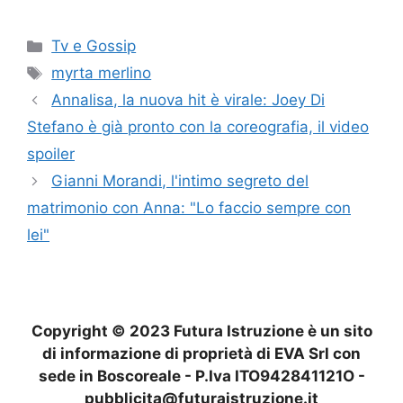
Categorie
Tv e Gossip
Tag
myrta merlino
Annalisa, la nuova hit è virale: Joey Di
Stefano è già pronto con la coreografia, il video
spoiler
Gianni Morandi, l'intimo segreto del
matrimonio con Anna: "Lo faccio sempre con
lei"
Copyright © 2023 Futura Istruzione è un sito
di informazione di proprietà di EVA Srl con
sede in Boscoreale - P.Iva ITO942841121O -
pubblicita@futuraistruzione.it