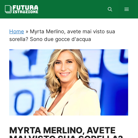
Vai
MEN
al
contenuto
Home
»
Myrta Merlino, avete mai visto sua
sorella? Sono due gocce d'acqua
MYRTA MERLINO, AVETE