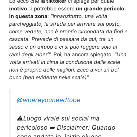
Ed ecco che
la tiktoker
ci spiega per quale
motivo
ci potrebbe essere
un grande pericolo
in questa
zona
:
"Innanzitutto, una volta
parcheggiato, la strada per arrivare sul posto,
come vedete, non è proprio circondata da fiori e
cascata. Prevede di passare da qui, tra un
sasso e un dirupo e ci si può reggere solo ai
rami degli alberi".
Poi, ha ancora spiegato:
"Una
volta arrivati in cima la condizione delle scale
non è proprio delle migliori. Ecco a voi un bel
buco (ben evidente nelle scale)".
@whereyouneedtobe
⚠️Luogo virale sui social ma
pericoloso ➡️ Disclaimer: Quando
sono andata io, inizio giugno,