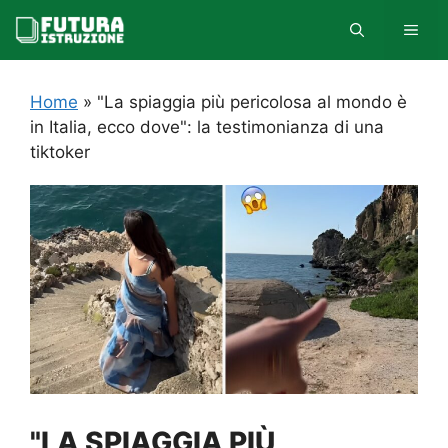
Vai
MEN
al
contenuto
Home
»
"La spiaggia più pericolosa al mondo è
in Italia, ecco dove": la testimonianza di una
tiktoker
"LA SPIAGGIA PIÙ