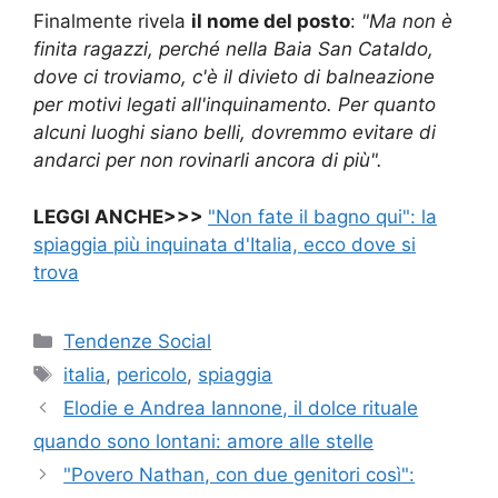
Finalmente rivela
il nome del posto
:
"Ma non è
finita ragazzi, perché nella Baia San Cataldo,
dove ci troviamo, c'è il divieto di balneazione
per motivi legati all'inquinamento. Per quanto
alcuni luoghi siano belli, dovremmo evitare di
andarci per non rovinarli ancora di più".
LEGGI ANCHE>>>
"Non fate il bagno qui": la
spiaggia più inquinata d'Italia, ecco dove si
trova
Categorie
Tendenze Social
Tag
italia
,
pericolo
,
spiaggia
Elodie e Andrea Iannone, il dolce rituale
quando sono lontani: amore alle stelle
"Povero Nathan, con due genitori così":