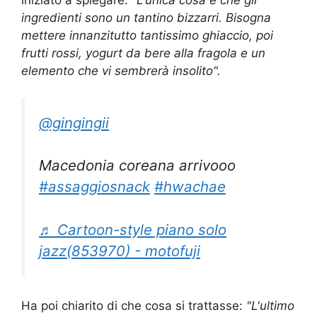
iniziato a spiegare:
"L'unica cosa è che gli
ingredienti sono un tantino bizzarri. Bisogna
mettere innanzitutto tantissimo ghiaccio, poi
frutti rossi, yogurt da bere alla fragola e un
elemento che vi sembrerà insolito".
@gingingii
Macedonia coreana arrivooo
#assaggiosnack
#hwachae
♬ Cartoon-style piano solo
jazz(853970) - motofuji
Ha poi chiarito di che cosa si trattasse:
"L'ultimo