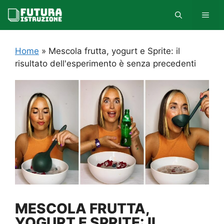
Vai
MEN
al
contenuto
Home
»
Mescola frutta, yogurt e Sprite: il
risultato dell'esperimento è senza precedenti
MESCOLA FRUTTA,
YOGURT E SPRITE: IL