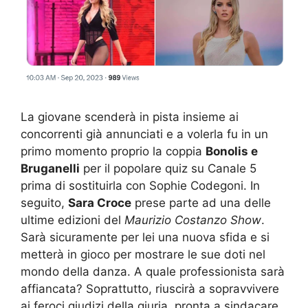
La giovane scenderà in pista insieme ai
concorrenti già annunciati e a volerla fu in un
primo momento proprio la coppia
Bonolis e
Bruganelli
per il popolare quiz su Canale 5
prima di sostituirla con Sophie Codegoni. In
seguito,
Sara Croce
prese parte ad una delle
ultime edizioni del
Maurizio Costanzo Show
.
Sarà sicuramente per lei una nuova sfida e si
metterà in gioco per mostrare le sue doti nel
mondo della danza. A quale professionista sarà
affiancata? Soprattutto, riuscirà a sopravvivere
ai feroci giudizi della giuria, pronta a sindacare