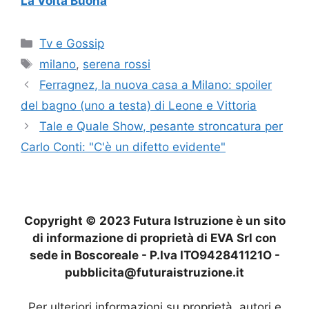
La Volta Buona
Categorie
Tv e Gossip
Tag
milano
,
serena rossi
Ferragnez, la nuova casa a Milano: spoiler
del bagno (uno a testa) di Leone e Vittoria
Tale e Quale Show, pesante stroncatura per
Carlo Conti: "C'è un difetto evidente"
Copyright © 2023 Futura Istruzione è un sito
di informazione di proprietà di EVA Srl con
sede in Boscoreale - P.Iva ITO942841121O -
pubblicita@futuraistruzione.it
Per ulteriori informazioni su proprietà, autori e