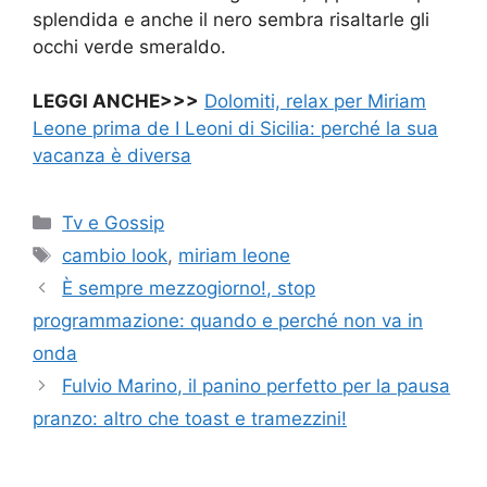
splendida e anche il nero sembra risaltarle gli
occhi verde smeraldo.
LEGGI ANCHE>>>
Dolomiti, relax per Miriam
Leone prima de I Leoni di Sicilia: perché la sua
vacanza è diversa
Categorie
Tv e Gossip
Tag
cambio look
,
miriam leone
È sempre mezzogiorno!, stop
programmazione: quando e perché non va in
onda
Fulvio Marino, il panino perfetto per la pausa
pranzo: altro che toast e tramezzini!