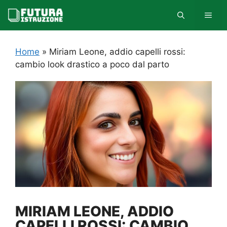
Vai
MEN
al
contenuto
Home
»
Miriam Leone, addio capelli rossi:
cambio look drastico a poco dal parto
MIRIAM LEONE, ADDIO
CAPELLI ROSSI: CAMBIO