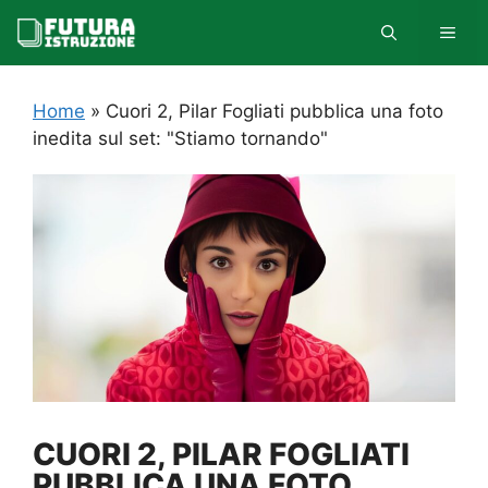
Vai
MEN
al
contenuto
Home
»
Cuori 2, Pilar Fogliati pubblica una foto
inedita sul set: "Stiamo tornando"
CUORI 2, PILAR FOGLIATI
PUBBLICA UNA FOTO