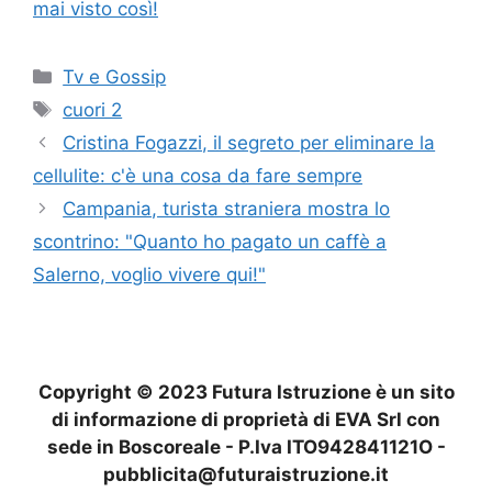
mai visto così!
Categorie
Tv e Gossip
Tag
cuori 2
Cristina Fogazzi, il segreto per eliminare la
cellulite: c'è una cosa da fare sempre
Campania, turista straniera mostra lo
scontrino: "Quanto ho pagato un caffè a
Salerno, voglio vivere qui!"
Copyright © 2023 Futura Istruzione è un sito
di informazione di proprietà di EVA Srl con
sede in Boscoreale - P.Iva ITO942841121O -
pubblicita@futuraistruzione.it