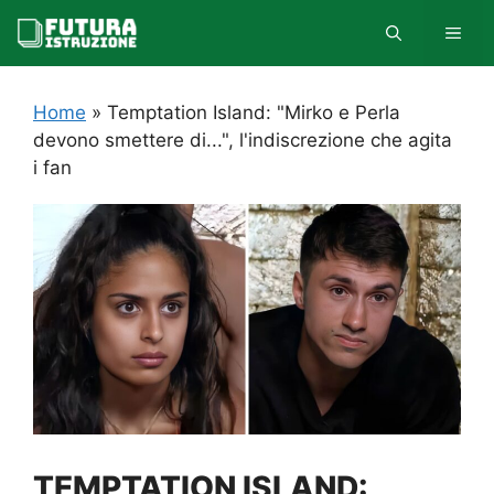
Vai
MEN
al
contenuto
Home
»
Temptation Island: "Mirko e Perla
devono smettere di...", l'indiscrezione che agita
i fan
TEMPTATION ISLAND: