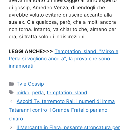
aveva mandato un messaggio all'altro esperto
di gossip, Amedeo Venza, dicendogli che
avrebbe voluto evitare di uscire accanto alla
sua ex. C'è qualcosa, però, che a molti ancora
non torna. Intanto, va chiarito che, almeno per
ora, si tratta solo di indiscrezioni.
LEGGI ANCHE>>>
Temptation Island: "Mirko e
Perla si vogliono ancora", la prova che sono
innamorati
Categorie
Tv e Gossip
Tag
mirko
,
perla
,
temptation island
Ascolti Tv, terremoto Rai: i numeri di Imma
Tataranni contro il Grande Fratello parlano
chiaro
Il Mercante in Fiera, pesante stroncatura per