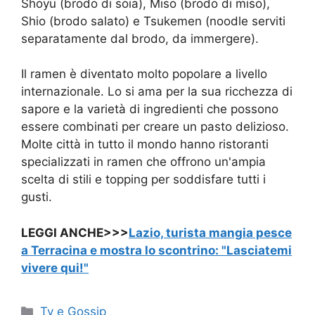
Shoyu (brodo di soia), Miso (brodo di miso),
Shio (brodo salato) e Tsukemen (noodle serviti
separatamente dal brodo, da immergere).
Il ramen è diventato molto popolare a livello
internazionale. Lo si ama per la sua ricchezza di
sapore e la varietà di ingredienti che possono
essere combinati per creare un pasto delizioso.
Molte città in tutto il mondo hanno ristoranti
specializzati in ramen che offrono un'ampia
scelta di stili e topping per soddisfare tutti i
gusti.
LEGGI ANCHE>>>
Lazio, turista mangia pesce
a Terracina e mostra lo scontrino: "Lasciatemi
vivere qui!"
Categorie
Tv e Gossip