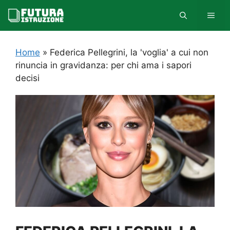
Vai
MEN
al
contenuto
Home
»
Federica Pellegrini, la 'voglia' a cui non
rinuncia in gravidanza: per chi ama i sapori
decisi