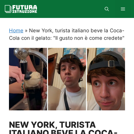
Vai
MEN
al
contenuto
Home
»
New York, turista italiano beve la Coca-
Cola con il gelato: "Il gusto non è come credete"
NEW YORK, TURISTA
ITALIANO BEVE LA COCA-