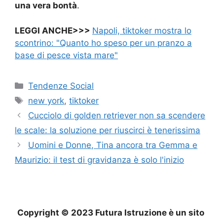
una vera bontà
.
LEGGI ANCHE>>>
Napoli, tiktoker mostra lo
scontrino: "Quanto ho speso per un pranzo a
base di pesce vista mare"
Categorie
Tendenze Social
Tag
new york
,
tiktoker
Cucciolo di golden retriever non sa scendere
le scale: la soluzione per riuscirci è tenerissima
Uomini e Donne, Tina ancora tra Gemma e
Maurizio: il test di gravidanza è solo l'inizio
Copyright © 2023 Futura Istruzione è un sito