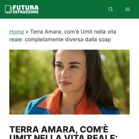
Vai
MEN
al
contenuto
Home
»
Terra Amara, com'è Umit nella vita
reale: completamente diversa dalla soap
TERRA AMARA, COM'È
UMIT NELLA VITA REALE: