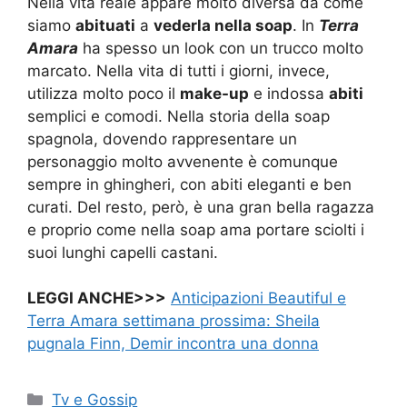
Nella vita reale appare molto diversa da come
siamo
abituati
a
vederla nella soap
. In
Terra
Amara
ha spesso un look con un trucco molto
marcato. Nella vita di tutti i giorni, invece,
utilizza molto poco il
make-up
e indossa
abiti
semplici e comodi. Nella storia della soap
spagnola, dovendo rappresentare un
personaggio molto avvenente è comunque
sempre in ghingheri, con abiti eleganti e ben
curati. Del resto, però, è una gran bella ragazza
e proprio come nella soap ama portare sciolti i
suoi lunghi capelli castani.
LEGGI ANCHE>>>
Anticipazioni Beautiful e
Terra Amara settimana prossima: Sheila
pugnala Finn, Demir incontra una donna
Categorie
Tv e Gossip