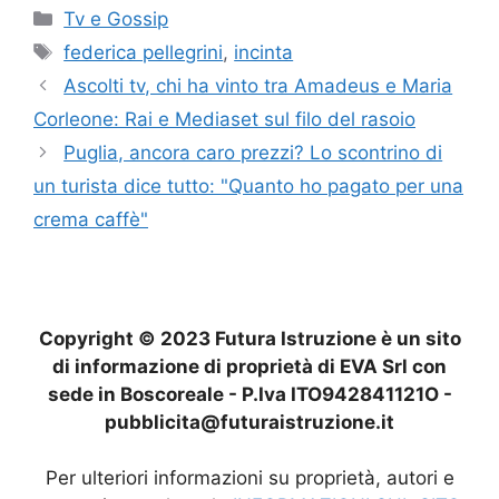
Categorie
Tv e Gossip
Tag
federica pellegrini
,
incinta
Ascolti tv, chi ha vinto tra Amadeus e Maria
Corleone: Rai e Mediaset sul filo del rasoio
Puglia, ancora caro prezzi? Lo scontrino di
un turista dice tutto: "Quanto ho pagato per una
crema caffè"
Copyright © 2023 Futura Istruzione è un sito
di informazione di proprietà di EVA Srl con
sede in Boscoreale - P.Iva ITO942841121O -
pubblicita@futuraistruzione.it
Per ulteriori informazioni su proprietà, autori e