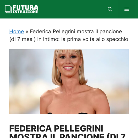
Vai
MEN
al
contenuto
Home
»
Federica Pellegrini mostra il pancione
(di 7 mesi) in intimo: la prima volta allo specchio
FEDERICA PELLEGRINI
MOSTRA IL PANCIONE (DI 7