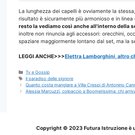
La lunghezza dei capelli è ovviamente la stessa,
risultato è sicuramente più armonioso e in linea c
resto la vediamo così anche all'interno della s
inoltre non rinuncia agli accessori: orecchini, o
spaziare maggiormente lontano dal set, ma la se
LEGGI ANCHE>>>
Elettra Lamborghini, altro c
Categorie
Tv e Gossip
Tag
il paradiso delle signore
Quanto costa mangiare a Villa Crespi di Antonino Canna
Alessia Marcuzzi, colpaccio a Boomerissima: chi arriva
Copyright © 2023 Futura Istruzione è u