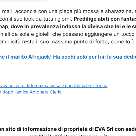
 ma li acconcia con una piega più mossa e sbarazzina. Qu
on il suo look da tutti i giorni.
Predilige abiti con fanta
oap, dove in prevalenza indossa la divisa che lei e le 
cchiali da sole e gioielli che possano aggiungere un tocc
mplicità resta il suo massimo punto di forza, come lo è 
he il marito Afrojack! Ha occhi solo per lui: la sua ded
vacciuolo: differenza abissale con il locale di Torino
 dopo l'amica Antonella Clerici
n sito di informazione di proprietà di EVA Srl con sed