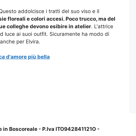
esto addolcisce i tratti del suo viso e il
sie floreali e colori accesi. Poco trucco, ma del
sue colleghe devono esibire in atelier
. L'attrice
o d luce ai suoi outfit. Sicuramente ha modo di
anche per Elvira.
ica d'amore più bella
e in Boscoreale - P.Iva ITO942841121O -