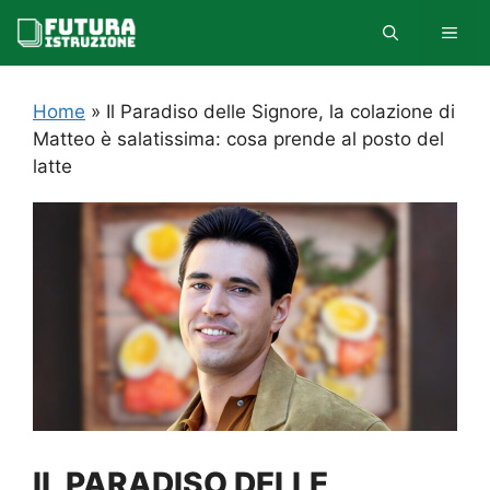
Vai
MEN
al
contenuto
Home
»
Il Paradiso delle Signore, la colazione di
Matteo è salatissima: cosa prende al posto del
latte
IL PARADISO DELLE