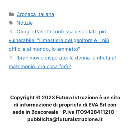
Categorie
Cronaca Italiana
Tag
Notizie
Giorgio Pasotti confessa il suo lato più
vulnerabile: "Il mestiere del genitore è il più
difficile al mondo, lo ammetto"
Ibrahimovic disperato: la donna lo rifiuta al
matrimonio, ora cosa farà?
Copyright © 2023 Futura Istruzione è un sito
di informazione di proprietà di EVA Srl con
sede in Boscoreale - P.Iva ITO942841121O -
pubblicita@futuraistruzione.it