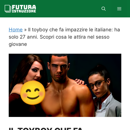
Vai
MEN
al
contenuto
Home
»
Il toyboy che fa impazzire le italiane: ha
solo 27 anni. Scopri cosa le attira nel sesso
giovane