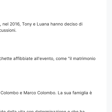
o, nel 2016, Tony e Luana hanno deciso di
cussioni.
hette affibbiate all'evento, come "il matrimonio
sa Colombo e Marco Colombo. La sua famiglia è
fide della vita con determinazione e che ha