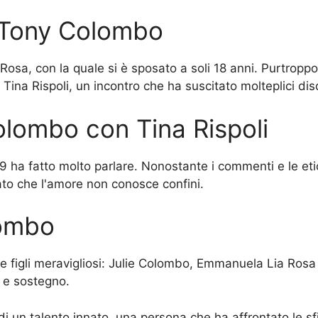
i Tony Colombo
Rosa, con la quale si è sposato a soli 18 anni. Purtropp
ina Rispoli, un incontro che ha suscitato molteplici dis
olombo con Tina Rispoli
 ha fatto molto parlare. Nonostante i commenti e le etic
ato che l'amore non conosce confini.
lombo
e figli meravigliosi: Julie Colombo, Emmanuela Lia Ro
e e sostegno.
di un talento innato, una persona che ha affrontato le s