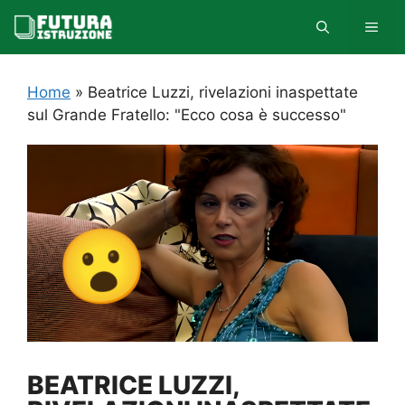
Vai
MEN
al
contenuto
Home
»
Beatrice Luzzi, rivelazioni inaspettate
sul Grande Fratello: "Ecco cosa è successo"
BEATRICE LUZZI,