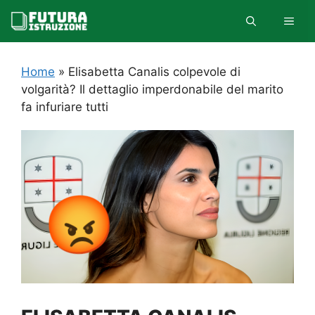
Vai
MEN
al
contenuto
Home
»
Elisabetta Canalis colpevole di
volgarità? Il dettaglio imperdonabile del marito
fa infuriare tutti