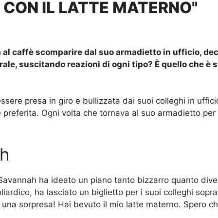
È CON IL LATTE MATERNO"
l caffè scomparire dal suo armadietto in ufficio, dec
rale, suscitando reazioni di ogni tipo? È quello che è
 presa in giro e bullizzata dai suoi colleghi in ufficio. E
è preferita. Ogni volta che tornava al suo armadietto pe
ah
avannah ha ideato un piano tanto bizzarro quanto divert
liardico, ha lasciato un biglietto per i suoi colleghi sopr
 una sorpresa! Hai bevuto il mio latte materno. Spero che 