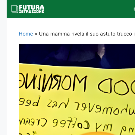
Vai
al
contenuto
Home
»
Una mamma rivela il suo astuto trucco in 