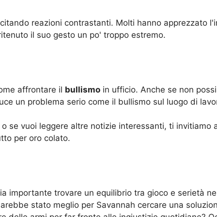
scitando reazioni contrastanti. Molti hanno apprezzato l'
o ritenuto il suo gesto un po' troppo estremo.
come affrontare il
bullismo
in ufficio. Anche se non poss
uce un problema serio come il bullismo sul luogo di lavo
o se vuoi leggere altre notizie interessanti, ti invitiamo 
tto per oro colato.
ia importante trovare un equilibrio tra gioco e serietà nel
a sarebbe stato meglio per Savannah cercare una soluzio
e delle armi per far fronte alle ingiustizie quotidiane?