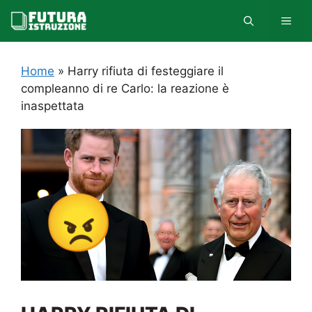
Vai
MEN
al
contenuto
Home
»
Harry rifiuta di festeggiare il
compleanno di re Carlo: la reazione è
inaspettata