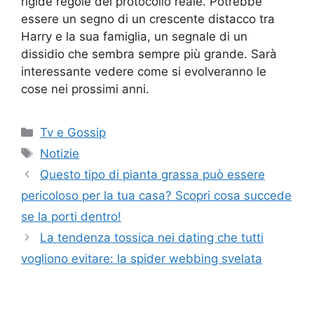
rigide regole del protocollo reale. Potrebbe
essere un segno di un crescente distacco tra
Harry e la sua famiglia, un segnale di un
dissidio che sembra sempre più grande. Sarà
interessante vedere come si evolveranno le
cose nei prossimi anni.
Categorie
Tv e Gossip
Tag
Notizie
Questo tipo di pianta grassa può essere
pericoloso per la tua casa? Scopri cosa succede
se la porti dentro!
La tendenza tossica nei dating che tutti
vogliono evitare: la spider webbing svelata