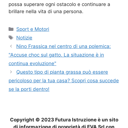
possa superare ogni ostacolo e continuare a
brillare nella vita di una persona.
Categorie
Sport e Motori
Tag
Notizie
Nino Frassica nel centro di una polemica:
"Accuse choc sul gatto. La situazione è in
continua evoluzione"
Questo tipo di pianta grassa può essere
pericoloso per la tua casa? Scopri cosa succede
se la porti dentro!
Copyright © 2023 Futura Istruzione è un sito
di informazione di proprietà di EVA Srl con