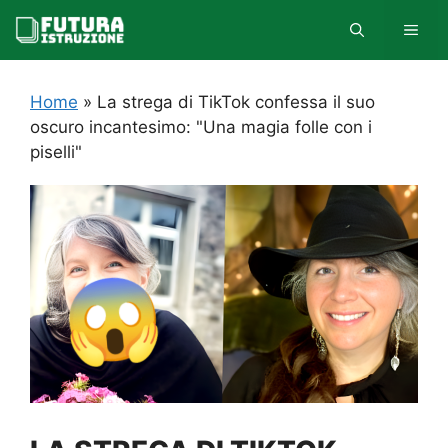
Vai
MEN
al
contenuto
Home
»
La strega di TikTok confessa il suo
oscuro incantesimo: "Una magia folle con i
piselli"