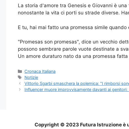
La storia d'amore tra Genesis e Giovanni è una
nonostante la vita ci porti su strade diverse. H
E tu, hai mai fatto una promessa simile quando e
"Promesas son promesas", dice un vecchio detto
possono sembrare parole vuote destinate a svani
Un amore duraturo nato da una promessa fatta da
Categorie
Cronaca Italiana
Tag
Notizie
Vittorio Sgarbi smaschera la polemica: "I rimborsi son
Influencer muore improvvisamente davanti ai genitori: l
Copyright © 2023 Futura Istruzione è u