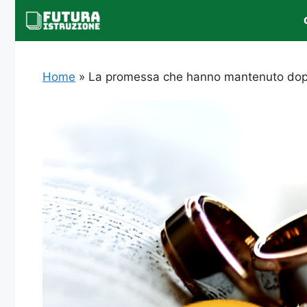
Vai
al
contenuto
Home
»
La promessa che hanno mantenuto dopo 1