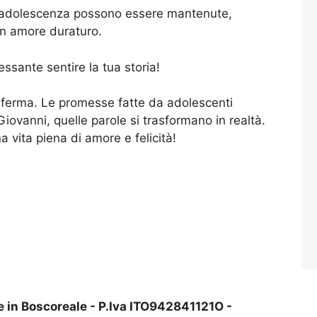
 l'adolescenza possono essere mantenute,
 un amore duraturo.
ssante sentire la tua storia!
nferma. Le promesse fatte da adolescenti
ovanni, quelle parole si trasformano in realtà.
vita piena di amore e felicità!
e in Boscoreale - P.Iva ITO942841121O -