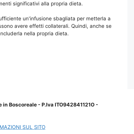
i significativi alla propria dieta.
sufficiente un'infusione sbagliata per metterla a
ssono avere effetti collaterali. Quindi, anche se
ncluderla nella propria dieta.
e in Boscoreale - P.Iva ITO942841121O -
MAZIONI SUL SITO