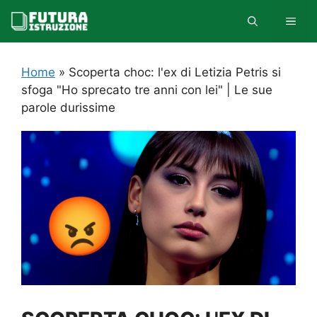
Vai
MEN
al
contenuto
Home
»
Scoperta choc: l'ex di Letizia Petris si
sfoga "Ho sprecato tre anni con lei" | Le sue
parole durissime