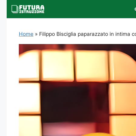
Vai
al
contenuto
Home
»
Filippo Bisciglia paparazzato in intim