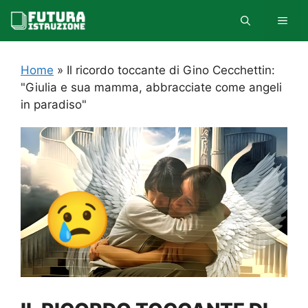
Vai
MEN
al
contenuto
Home
»
Il ricordo toccante di Gino Cecchettin:
"Giulia e sua mamma, abbracciate come angeli
in paradiso"