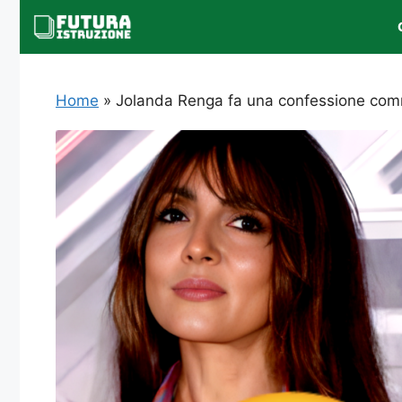
Vai
al
contenuto
Home
»
Jolanda Renga fa una confessione commo