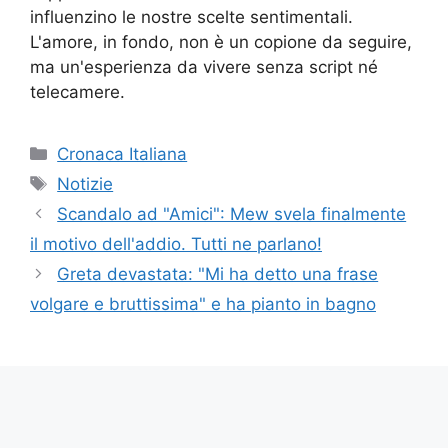
influenzino le nostre scelte sentimentali.
L'amore, in fondo, non è un copione da seguire,
ma un'esperienza da vivere senza script né
telecamere.
Categorie
Cronaca Italiana
Tag
Notizie
Scandalo ad "Amici": Mew svela finalmente
il motivo dell'addio. Tutti ne parlano!
Greta devastata: "Mi ha detto una frase
volgare e bruttissima" e ha pianto in bagno
Copyright © 2023 Futura Istruzione è un sito
di informazione di proprietà di EVA Srl con