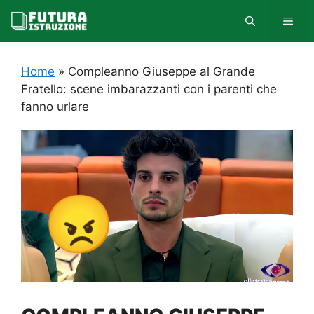
Vai
MEN
al
contenuto
Home
»
Compleanno Giuseppe al Grande
Fratello: scene imbarazzanti con i parenti che
fanno urlare