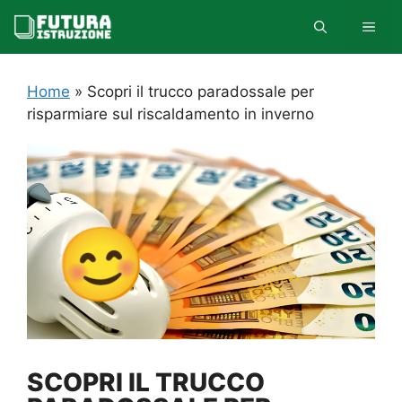
Vai
MEN
al
contenuto
Home
»
Scopri il trucco paradossale per
risparmiare sul riscaldamento in inverno
SCOPRI IL TRUCCO