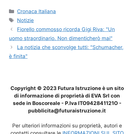
Categorie
Cronaca Italiana
Tag
Notizie
Fiorello commosso ricorda Gigi Riva: "Un
uomo straordinario. Non dimenticherò mai"
La notizia che sconvolge tutti: "Schumacher,
è finita"
Copyright © 2023 Futura Istruzione è un sito
di informazione di proprietà di EVA Srl con
sede in Boscoreale - P.Iva ITO942841121O -
pubblicita@futuraistruzione.it
Per ulteriori informazioni su proprietà, autori e
contatti consultare le
INFORMAZIONI SUL SITO