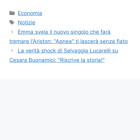
Categorie
Economia
Tag
Notizie
Emma svela il nuovo singolo che farà
tremare l'Ariston: "Apnea" ti lascerà senza fiato
La verità shock di Selvaggia Lucarelli su
Cesara Buonamici: "Riscrive la storia!"
Copyright © 2023 Futura Istruzione è un sito
di informazione di proprietà di EVA Srl con
sede in Boscoreale - P.Iva ITO942841121O -
pubblicita@futuraistruzione.it
Per ulteriori informazioni su proprietà, autori e