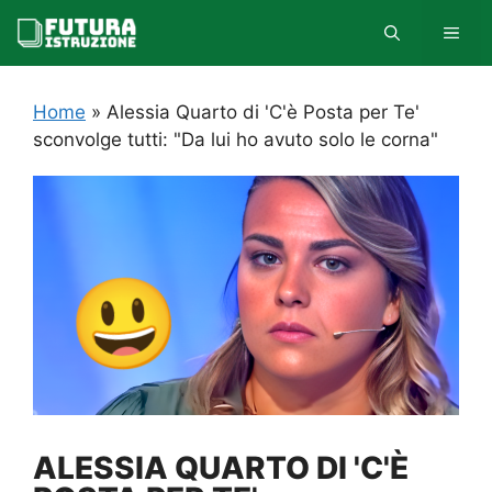
Vai
MEN
al
contenuto
Home
»
Alessia Quarto di 'C'è Posta per Te'
sconvolge tutti: "Da lui ho avuto solo le corna"
ALESSIA QUARTO DI 'C'È