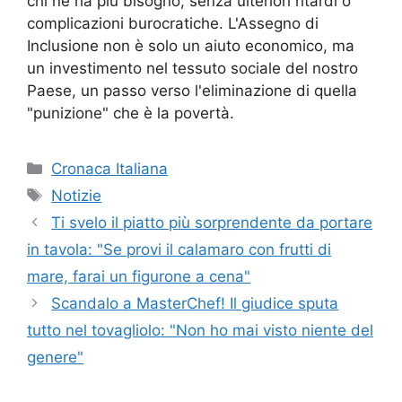
chi ne ha più bisogno, senza ulteriori ritardi o
complicazioni burocratiche. L'Assegno di
Inclusione non è solo un aiuto economico, ma
un investimento nel tessuto sociale del nostro
Paese, un passo verso l'eliminazione di quella
"punizione" che è la povertà.
Categorie
Cronaca Italiana
Tag
Notizie
Ti svelo il piatto più sorprendente da portare
in tavola: "Se provi il calamaro con frutti di
mare, farai un figurone a cena"
Scandalo a MasterChef! Il giudice sputa
tutto nel tovagliolo: "Non ho mai visto niente del
genere"