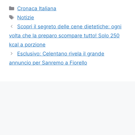
Categorie
Cronaca Italiana
Tag
Notizie
Scopri il segreto delle cene dietetiche: ogni
volta che la preparo scompare tutto! Solo 250
kcal a porzione
Esclusivo: Celentano rivela il grande
annuncio per Sanremo a Fiorello
Copyright © 2023 Futura Istruzione è un sito
di informazione di proprietà di EVA Srl con
sede in Boscoreale - P.Iva ITO942841121O -
pubblicita@futuraistruzione.it
Per ulteriori informazioni su proprietà, autori e