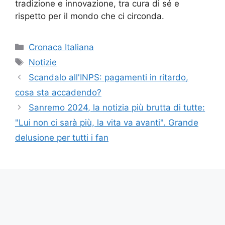
tradizione e innovazione, tra cura di sé e
rispetto per il mondo che ci circonda.
Categorie
Cronaca Italiana
Tag
Notizie
Scandalo all'INPS: pagamenti in ritardo,
cosa sta accadendo?
Sanremo 2024, la notizia più brutta di tutte:
"Lui non ci sarà più, la vita va avanti". Grande
delusione per tutti i fan
Copyright © 2023 Futura Istruzione è un sito
di informazione di proprietà di EVA Srl con
sede in Boscoreale - P.Iva ITO942841121O -