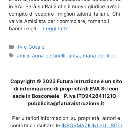
in RAI. Sarà su Rai 2 che il nuovo giudice avrà il
compito di scoprire i migliori talenti italiani. Chi
va via Amici sta per ricominciare, tornano i
banchi e gli …
Leggi tutto
Categorie
Tv e Gossip
Tag
amici
,
anna pettinelli
,
arisa
,
maria de filippi
Copyright © 2023 Futura Istruzione è un sito
di informazione di proprietà di EVA Srl con
sede in Boscoreale - P.Iva ITO942841121O -
pubblicita@futuraistruzione.it
Per ulteriori informazioni su proprietà, autori e
contatti consultare le
INFORMAZIONI SUL SITO