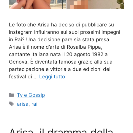
Le foto che Arisa ha deciso di pubblicare su
Instagram influiranno sui suoi prossimi impegni
in Rai? Una decisione pare sia stata presa.
Arisa è il nome d’arte di Rosalba Pippa,
cantante italiana nata il 20 agosto 1982 a
Genova. È diventata famosa grazie alla sua
partecipazione e vittoria a due edizioni del
festival di …
Leggi tutto
Categorie
Tv e Gossip
Tag
arisa
,
rai
Arisa, il dramma della