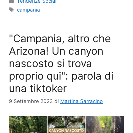
Tendenze Social
Tag
campania
"Campania, altro che
Arizona! Un canyon
nascosto si trova
proprio qui": parola di
una tiktoker
9 Settembre 2023
di
Martina Sarracino