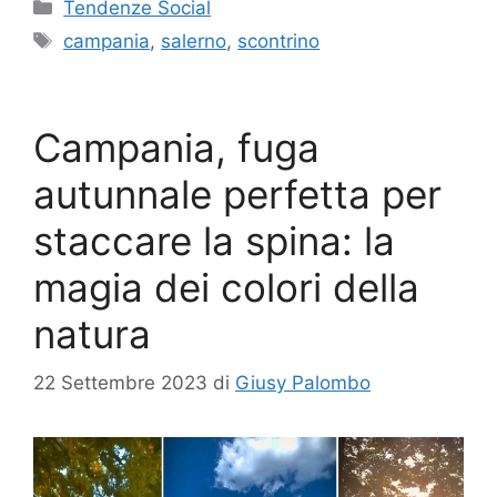
Categorie
Tendenze Social
Tag
campania
,
salerno
,
scontrino
Campania, fuga
autunnale perfetta per
staccare la spina: la
magia dei colori della
natura
22 Settembre 2023
di
Giusy Palombo