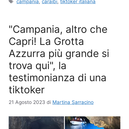
Tag
campania
,
caraibi
,
tiktoker italiana
"Campania, altro che
Capri! La Grotta
Azzurra più grande si
trova qui", la
testimonianza di una
tiktoker
21 Agosto 2023
di
Martina Sarracino