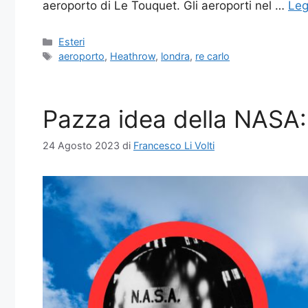
aeroporto di Le Touquet. Gli aeroporti nel …
Leg
Categorie
Esteri
Tag
aeroporto
,
Heathrow
,
londra
,
re carlo
Pazza idea della NASA:
24 Agosto 2023
di
Francesco Li Volti