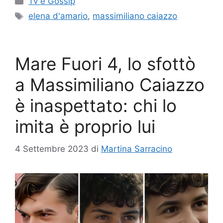
Tv e Gossip
Tag
elena d'amario
,
massimiliano caiazzo
Mare Fuori 4, lo sfottò
a Massimiliano Caiazzo
è inaspettato: chi lo
imita è proprio lui
4 Settembre 2023
di
Martina Sarracino