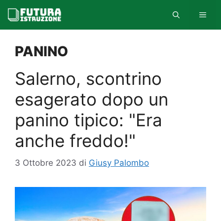
Vai
MEN
al
contenuto
PANINO
Salerno, scontrino
esagerato dopo un
panino tipico: "Era
anche freddo!"
3 Ottobre 2023
di
Giusy Palombo