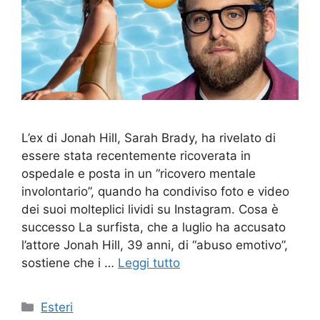
L’ex di Jonah Hill, Sarah Brady, ha rivelato di
essere stata recentemente ricoverata in
ospedale e posta in un “ricovero mentale
involontario”, quando ha condiviso foto e video
dei suoi molteplici lividi su Instagram. Cosa è
successo La surfista, che a luglio ha accusato
l’attore Jonah Hill, 39 anni, di “abuso emotivo”,
sostiene che i …
Leggi tutto
Categorie
Esteri