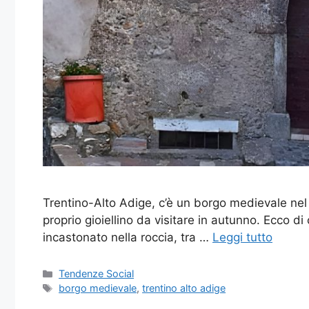
Trentino-Alto Adige, c’è un borgo medievale nel q
proprio gioiellino da visitare in autunno. Ecco 
incastonato nella roccia, tra …
Leggi tutto
Categorie
Tendenze Social
Tag
borgo medievale
,
trentino alto adige