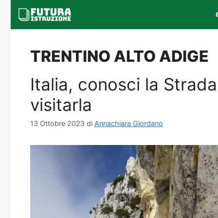
Vai
al
contenuto
TRENTINO ALTO ADIGE
Italia, conosci la Strad
visitarla
13 Ottobre 2023
di
Annachiara Giordano