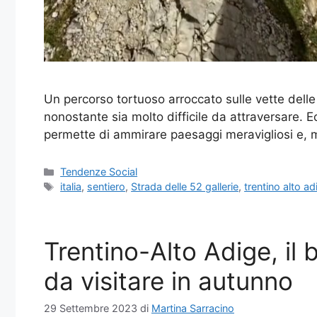
Un percorso tortuoso arroccato sulle vette delle 
nonostante sia molto difficile da attraversare. Ecc
permette di ammirare paesaggi meravigliosi e, 
Categorie
Tendenze Social
Tag
italia
,
sentiero
,
Strada delle 52 gallerie
,
trentino alto ad
Trentino-Alto Adige, il 
da visitare in autunno
29 Settembre 2023
di
Martina Sarracino