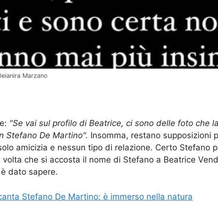
 Deianira Marzano
re:
"Se vai sul profilo di Beatrice, ci sono delle foto ch
n Stefano De Martino".
Insomma, restano supposizioni p
solo amicizia e nessun tipo di relazione. Certo Stefano 
ma volta che si accosta il nome di Stefano a Beatrice Ven
 è dato sapere.
ncanta Stefano De Martino: è immerso nella natura