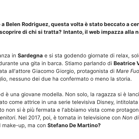
a Belen Rodriguez, questa volta è stato beccato a cen
coprire di chi si tratta?
Intanto, il web impazza alla 
anza in
Sardegna
e si sta godendo giornate di relax, sol
durante una gita in barca. Stiamo parlando di
Beatrice
iata all'attore Giacomo Giorgio, protagonista di
Mare Fuor
lio, nessuno dei due ha confermato o meno la storia.
d è una giovane modella. Non solo, la ragazza si è lanc
to come attrice in una serie televisiva Disney, intitolat
to non si è più fermata e l'abbiamo vista come protago
enitori
. Nel 2017, poi, è tornata in televisione con
Non di
e al make-up, ma con
Stefano De Martino?